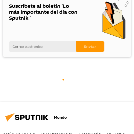
Suscríbete al boletín 'Lo
más importante del día con
Sputnik '
Mundo
AMÉRICA LATINA
INTERNACIONAL
ECONOMÍA
DEFENSA
M