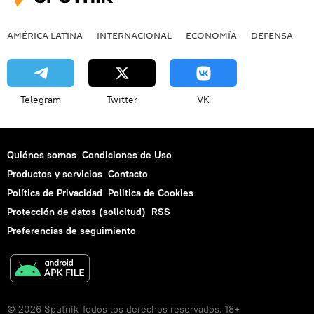
AMÉRICA LATINA
INTERNACIONAL
ECONOMÍA
DEFENSA
M
Telegram
Twitter
VK
Quiénes somos
Condiciones de Uso
Productos y servicios
Contacto
Política de Privacidad
Politica de Cookies
Protección de datos (solicitud)
RSS
Preferencias de seguimiento
© 2026 Sputnik Todos los derechos reservados. 18+