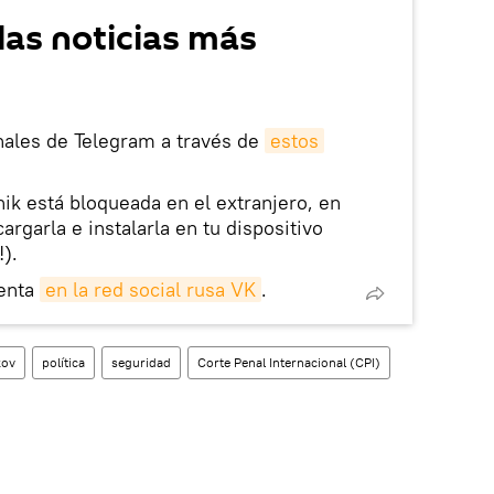
las noticias más
nales de Telegram a través de
estos
nik está bloqueada en el extranjero, en
rgarla e instalarla en tu dispositivo
!).
enta
en la red social rusa VK
.
kov
política
seguridad
Corte Penal Internacional (CPI)