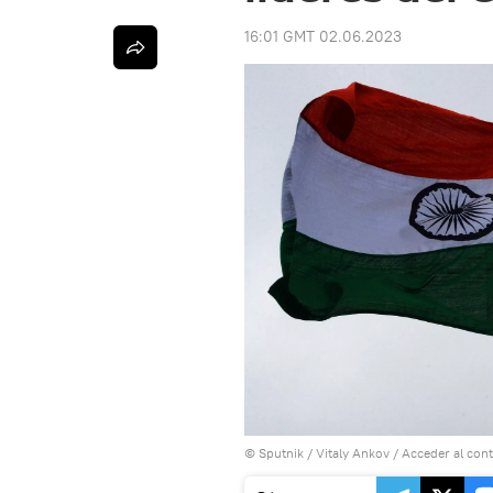
16:01 GMT 02.06.2023
© Sputnik / Vitaly Ankov
/
Acceder al con