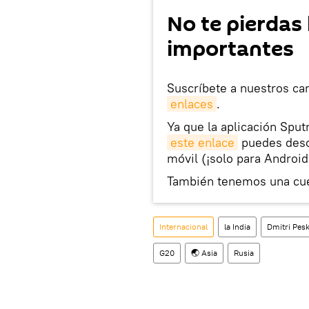
No te pierdas 
importantes
Suscríbete a nuestros ca
enlaces
.
Ya que la aplicación Sput
este enlace
puedes desca
móvil (¡solo para Android
También tenemos una cu
Internacional
la India
Dmitri Pes
G20
🌏 Asia
Rusia