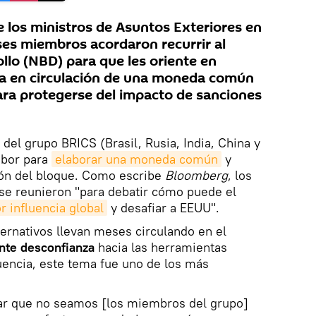
e los ministros de Asuntos Exteriores en
ses miembros acordaron recurrir al
lo (NBD) para que les oriente en
a en circulación de una moneda común
ara protegerse del impacto de sanciones
s del grupo BRICS (Brasil, Rusia, India, China y
abor para
elaborar una moneda común
y
ión del bloque. Como escribe
Bloomberg
, los
 se reunieron "para debatir cómo puede el
 influencia global
y desafiar a EEUU".
ternativos llevan meses circulando en el
ente desconfianza
hacia las herramientas
encia, este tema fue uno de los más
ar que no seamos [los miembros del grupo]