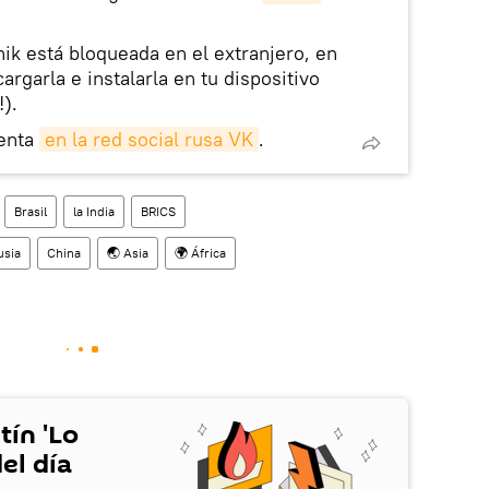
nik está bloqueada en el extranjero, en
rgarla e instalarla en tu dispositivo
!).
enta
en la red social rusa VK
.
Brasil
la India
BRICS
usia
China
🌏 Asia
🌍 África
tín 'Lo
el día