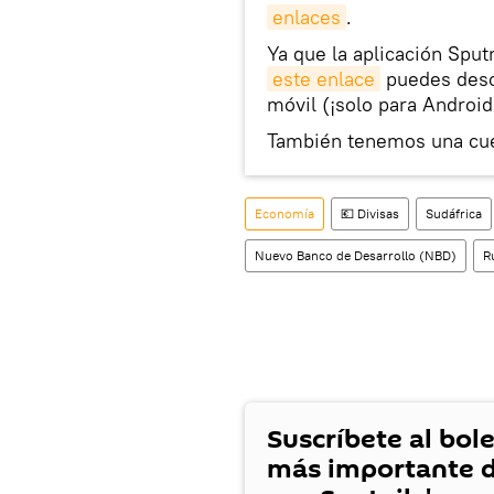
enlaces
.
Ya que la aplicación Sput
este enlace
puedes desca
móvil (¡solo para Android
También tenemos una cu
Economía
💶 Divisas
Sudáfrica
Nuevo Banco de Desarrollo (NBD)
R
Suscríbete al bole
más importante d