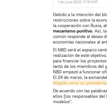
1 de junio 2023, 17:19 GMT
Debido a la intención del b
restricciones sobre la econ
la cooperación con Rusia, a
mecanismo punitivo
. Así, 
común responde al deseo de 
economías nacionales al ant
El NBD será el espacio cent
realización de este objetivo
para financiar los proyectos
tanto de los miembros del g
NBD empezó a funcionar ofic
El 24 de marzo, la exmandat
elegida como su presidenta
De acuerdo con las palabras
ellos [los responsables del
modelos".