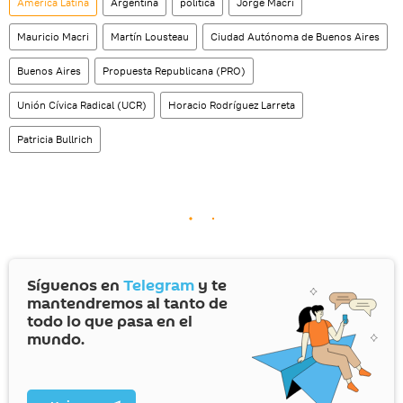
América Latina
Argentina
política
Jorge Macri
Mauricio Macri
Martín Lousteau
Ciudad Autónoma de Buenos Aires
Buenos Aires
Propuesta Republicana (PRO)
Unión Cívica Radical (UCR)
Horacio Rodríguez Larreta
Patricia Bullrich
Síguenos en
Telegram
y te
mantendremos al tanto de
todo lo que pasa en el
mundo.