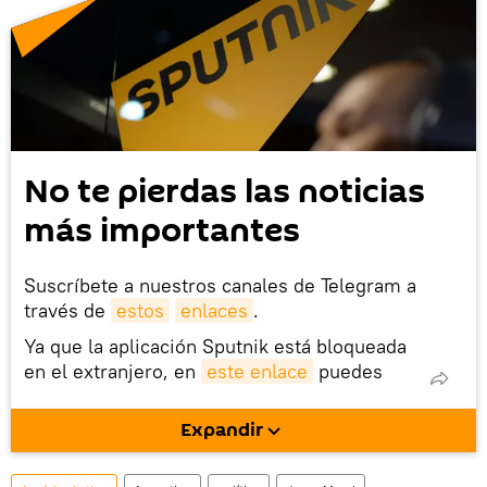
No te pierdas las noticias
más importantes
Suscríbete a nuestros canales de Telegram a
través de
estos
enlaces
.
Ya que la aplicación Sputnik está bloqueada
en el extranjero, en
este enlace
puedes
descargarla e instalarla en tu dispositivo
móvil (¡solo para Android!).
Expandir
También tenemos una cuenta
en la red 
social rusa VK
.