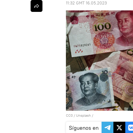
11:32 GMT 16.05.2023
CC0
/
Unsplash
/
Síguenos en