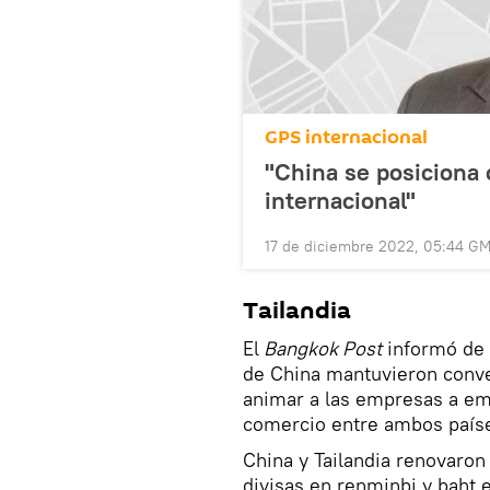
GPS internacional
"China se posiciona
internacional"
17 de diciembre 2022, 05:44 G
Tailandia
El
Bangkok Post
informó de 
de China mantuvieron conv
animar a las empresas a emp
comercio entre ambos país
China y Tailandia renovaron
divisas en renminbi y baht