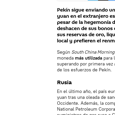
Pekín sigue enviando una
yuan en el extranjero es
pesar de la hegemonía d
deshacen de sus bonos 
sus reservas de oro, liq
local y prefieren el renm
Según
South China Morning
moneda
más utilizada
para 
superando por primera vez al 
de los esfuerzos de Pekín.
Rusia
En el último año, el país eu
yuan tras una oleada de san
Occidente. Además, la com
National Petroleum Corpora
suministros de gas ruso a C