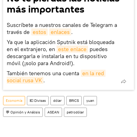
más importantes
Suscríbete a nuestros canales de Telegram a
través de
estos
enlaces
.
Ya que la aplicación Sputnik está bloqueada
en el extranjero, en
este enlace
puedes
descargarla e instalarla en tu dispositivo
móvil (¡solo para Android!).
También tenemos una cuenta
en la red 
social rusa VK
.
Economía
💶 Divisas
dólar
BRICS
yuan
💬 Opinión y Análisis
ASEAN
petrodólar