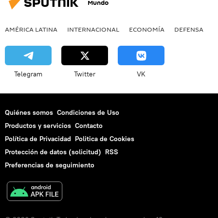
Mundo
AMÉRICA LATINA
INTERNACIONAL
ECONOMÍA
DEFENSA
M
Telegram
Twitter
VK
Quiénes somos
Condiciones de Uso
Productos y servicios
Contacto
Política de Privacidad
Politica de Cookies
Protección de datos (solicitud)
RSS
Preferencias de seguimiento