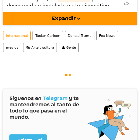
descargarla e instalarla en tu dispositivo
móvil (¡solo para Android!).
Expandir
También tenemos una cuenta
en la red 
social rusa VK
.
Internacional
Tucker Carlson
Donald Trump
Fox News
medios
🎭 Arte y cultura
👤 Gente
Síguenos en
Telegram
y te
mantendremos al tanto de
todo lo que pasa en el
mundo.
Unirme