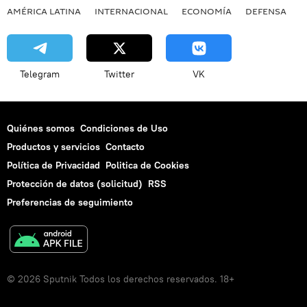
AMÉRICA LATINA
INTERNACIONAL
ECONOMÍA
DEFENSA
M
Telegram
Twitter
VK
Quiénes somos
Condiciones de Uso
Productos y servicios
Contacto
Política de Privacidad
Politica de Cookies
Protección de datos (solicitud)
RSS
Preferencias de seguimiento
© 2026 Sputnik Todos los derechos reservados. 18+