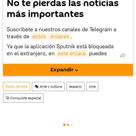
No te pierdas las noticias
más importantes
Suscríbete a nuestros canales de Telegram a
través de
estos
enlaces
.
Ya que la aplicación Sputnik está bloqueada
en el extranjero, en
este enlace
puedes
descargarla e instalarla en tu dispositivo
móvil (¡solo para Android!).
Expandir
También tenemos una cuenta
en la red 
social rusa VK
.
Estilo de vida
🎭 Arte y cultura
espacio
cine
🚀 Conquista espacial