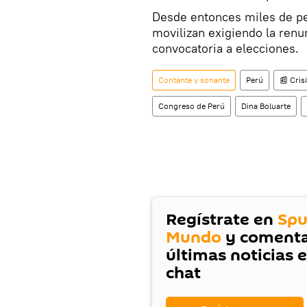
Desde entonces miles de pe
movilizan exigiendo la renun
convocatoria a elecciones.
Contante y sonante
Perú
📰 Crisi
Congreso de Perú
Dina Boluarte
Regístrate en
Spu
Mundo
y comenta
últimas noticias 
chat