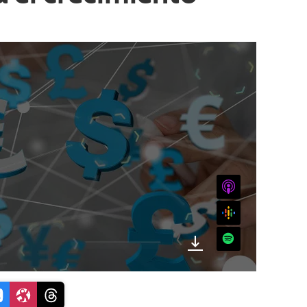
iTunes
Google
Spotify