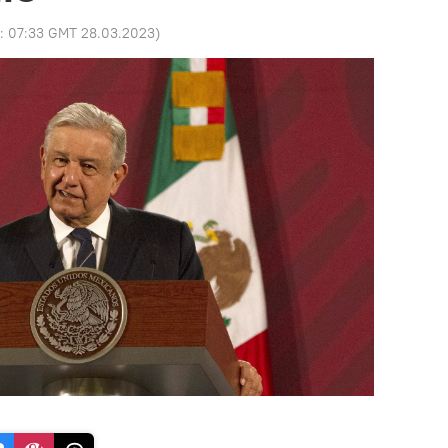
o:
07:33 GMT 28.03.2023
)