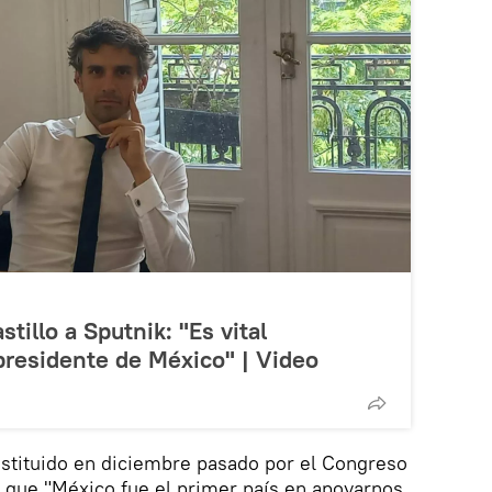
illo a Sputnik: "Es vital
presidente de México" | Video
estituido en diciembre pasado por el Congreso
 que "México fue el primer país en apoyarnos