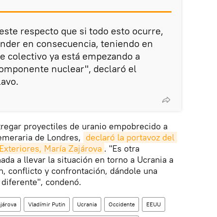
este respecto que si todo esto ocurre,
onder en consecuencia, teniendo en
e colectivo ya está empezando a
componente nuclear", declaró el
lavo.
tregar proyectiles de uranio empobrecido a
temeraria de Londres,
declaró la portavoz del 
Exteriores, María Zajárova
. "Es otra
ada a llevar la situación en torno a Ucrania a
, conflicto y confrontación, dándole una
 diferente", condenó.
ajárova
Vladímir Putin
Ucrania
Occidente
EEUU