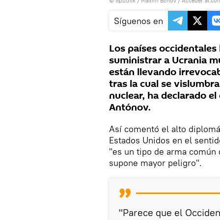
© Sputnik / Maxim Blinov
/
Acceder al co
Síguenos en
Los países occidentales 
suministrar a Ucrania m
están llevando irrevoca
tras la cual se vislumb
nuclear, ha declarado e
Antónov.
Así comentó el alto diplomá
Estados Unidos en el senti
"es un tipo de arma común 
supone mayor peligro".
"Parece que el Occiden