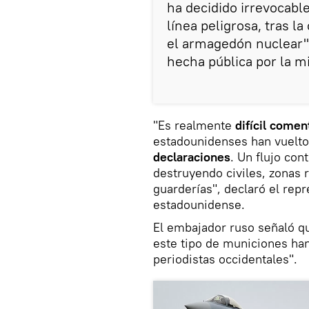
ha decidido irrevocabl
línea peligrosa, tras l
el armagedón nuclear",
hecha pública por la m
"Es realmente
difícil comen
estadounidenses han vuelt
declaraciones
. Un flujo con
destruyendo civiles, zonas r
guarderías", declaró el rep
estadounidense.
El embajador ruso señaló q
este tipo de municiones ha
periodistas occidentales".