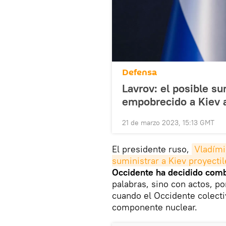
Defensa
Lavrov: el posible su
empobrecido a Kiev 
21 de marzo 2023, 15:13 GMT
El presidente ruso,
Vladímir
suministrar a Kiev proyecti
Occidente ha decidido comb
palabras, sino con actos, p
cuando el Occidente colecti
componente nuclear.