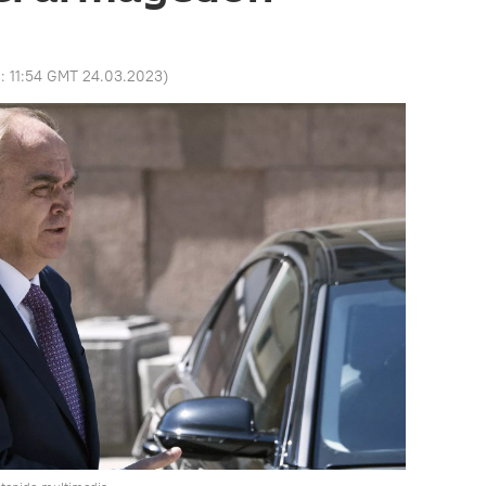
o:
11:54 GMT 24.03.2023
)