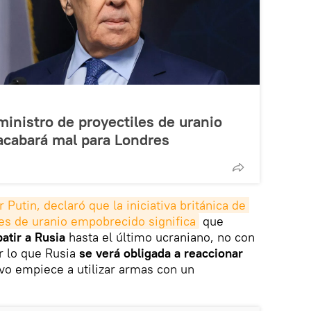
ministro de proyectiles de uranio
acabará mal para Londres
 Putin, declaró que la iniciativa británica de 
les de uranio empobrecido significa
que
atir a Rusia
hasta el último ucraniano, no con
or lo que Rusia
se verá obligada a reaccionar
vo empiece a utilizar armas con un