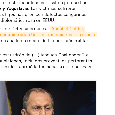
 Los estadounidenses lo saben porque han
k y Yugoslavia
. Las víctimas sufrieron
s hijos nacieron con defectos congénitos",
n diplomática rusa en EEUU.
tra de Defensa británica,
Annabel Goldie, 
suministrará a Ucrania municiones con uranio 
 su aliado en medio de la operación militar
 escuadrón de (...) tanques Challenger 2 a
niciones, incluidos proyectiles perforantes
recido", afirmó la funcionaria de Londres en