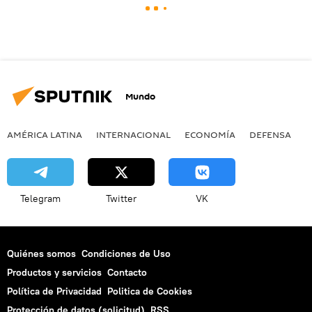
Mundo
AMÉRICA LATINA
INTERNACIONAL
ECONOMÍA
DEFENSA
M
Telegram
Twitter
VK
Quiénes somos
Condiciones de Uso
Productos y servicios
Contacto
Política de Privacidad
Politica de Cookies
Protección de datos (solicitud)
RSS