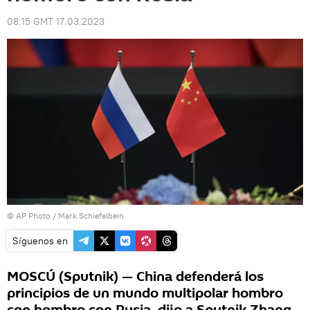
08:15 GMT 17.03.2023
© AP Photo / Mark Schiefelbein
Síguenos en
MOSCÚ (Sputnik) — China defenderá los
principios de un mundo multipolar hombro