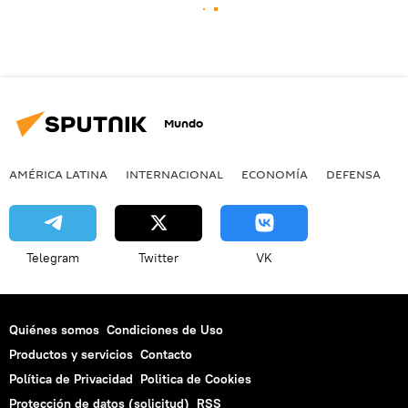
Mundo
AMÉRICA LATINA
INTERNACIONAL
ECONOMÍA
DEFENSA
M
Telegram
Twitter
VK
Quiénes somos
Condiciones de Uso
Productos y servicios
Contacto
Política de Privacidad
Politica de Cookies
Protección de datos (solicitud)
RSS