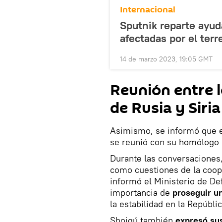
Internacional
Sputnik reparte ayud
afectadas por el ter
14 de marzo 2023, 19:05 GMT
Reunión entre 
de Rusia y Siria
Asimismo, se informó que e
se reunió con su homólogo 
Durante las conversaciones, 
como cuestiones de la cooper
informó el Ministerio de De
importancia de
proseguir u
la estabilidad en la Repúbli
Shoigú también
expresó su