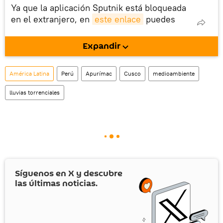
Ya que la aplicación Sputnik está bloqueada
en el extranjero, en
este enlace
puedes
descargarla e instalarla en tu dispositivo
móvil (¡solo para Android!).
Expandir
También tenemos una cuenta
en la red 
social rusa VK
.
América Latina
Perú
Apurímac
Cusco
medioambiente
lluvias torrenciales
Síguenos en
X
y descubre
las últimas noticias.