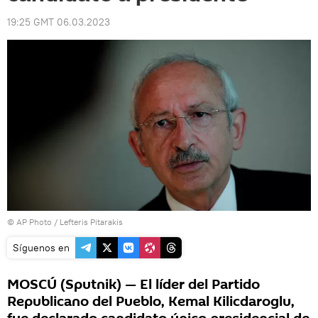
19:25 GMT 06.03.2023
© AP Photo / Lefteris Pitarakis
Síguenos en
MOSCÚ (Sputnik) — El líder del Partido
Republicano del Pueblo, Kemal Kilicdaroglu,