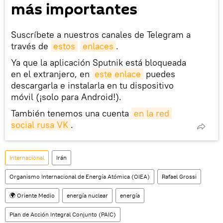
más importantes
Suscríbete a nuestros canales de Telegram a
través de
estos
enlaces
.
Ya que la aplicación Sputnik está bloqueada
en el extranjero, en
este enlace
puedes
descargarla e instalarla en tu dispositivo
móvil (¡solo para Android!).
También tenemos una cuenta
en la red 
social rusa VK
.
Internacional
Irán
Organismo Internacional de Energía Atómica (OIEA)
Rafael Grossi
🌍 Oriente Medio
energía nuclear
energía
Plan de Acción Integral Conjunto (PAIC)