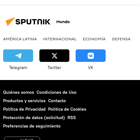
Mundo
AMÉRICA LATINA
INTERNACIONAL
ECONOMÍA
DEFENSA
M
Telegram
Twitter
VK
Quiénes somos
Condiciones de Uso
Productos y servicios
Contacto
Política de Privacidad
Politica de Cookies
Protección de datos (solicitud)
RSS
Preferencias de seguimiento