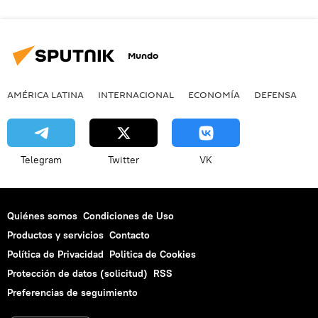
Mundo
AMÉRICA LATINA
INTERNACIONAL
ECONOMÍA
DEFENSA
M
Telegram
Twitter
VK
Quiénes somos
Condiciones de Uso
Productos y servicios
Contacto
Política de Privacidad
Politica de Cookies
Protección de datos (solicitud)
RSS
Preferencias de seguimiento