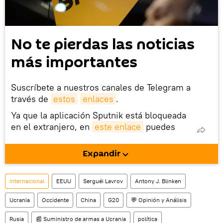
No te pierdas las noticias
más importantes
Suscríbete a nuestros canales de Telegram a
través de
estos
enlaces
.
Ya que la aplicación Sputnik está bloqueada
en el extranjero, en
este enlace
puedes
descargarla e instalarla en tu dispositivo
móvil (¡solo para Android!).
Expandir
También tenemos una cuenta
en la red 
social rusa VK
.
Internacional
EEUU
Serguéi Lavrov
Antony J. Blinken
Ucrania
Occidente
China
G20
💬 Opinión y Análisis
Rusia
📰 Suministro de armas a Ucrania
política