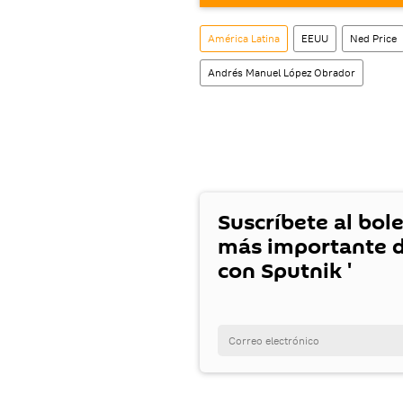
móvil (¡solo para Android
También tenemos una cu
América Latina
EEUU
Ned Price
Andrés Manuel López Obrador
Suscríbete al bole
más importante d
con Sputnik '