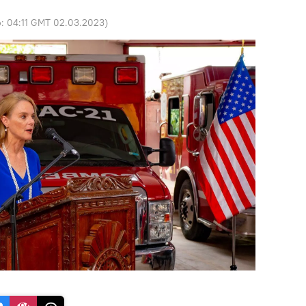
o:
04:11 GMT 02.03.2023
)