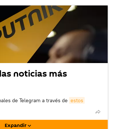
las noticias más
nales de Telegram a través de
estos
nik está bloqueada en el extranjero, en
rgarla e instalarla en tu dispositivo
Expandir