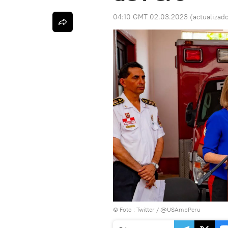
04:10 GMT 02.03.2023
(actualizad
© Foto : Twitter / @USAmbPeru