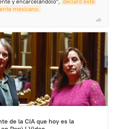
ente y encarcelándolo",
declaró este 
dente mexicano.
nte de la CIA que hoy es la
en Perú | Video