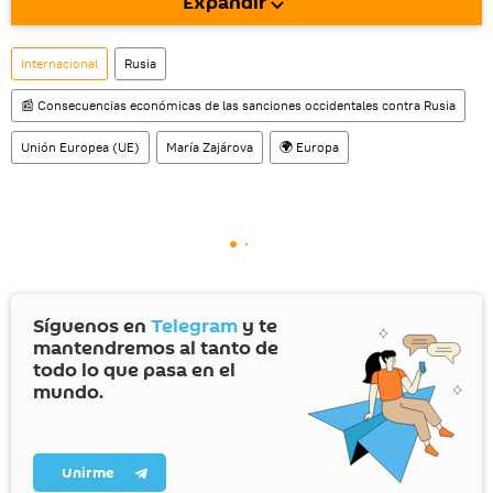
Expandir
También tenemos una cuenta
en la red 
social rusa VK
.
Internacional
Rusia
📰 Consecuencias económicas de las sanciones occidentales contra Rusia
Unión Europea (UE)
María Zajárova
🌍 Europa
Síguenos en
Telegram
y te
mantendremos al tanto de
todo lo que pasa en el
mundo.
Unirme