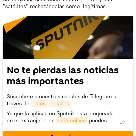
"satélites" rechazándolas como ilegítimas.
No te pierdas las noticias
más importantes
Suscríbete a nuestros canales de Telegram a
través de
estos
enlaces
.
Ya que la aplicación Sputnik está bloqueada
en el extranjero, en
este enlace
puedes
descargarla e instalarla en tu dispositivo
móvil (¡solo para Android!).