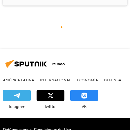
Mundo
AMÉRICA LATINA
INTERNACIONAL
ECONOMÍA
DEFENSA
M
Telegram
Twitter
VK
Quiénes somos
Condiciones de Uso