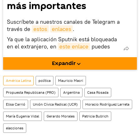
más importantes
Suscríbete a nuestros canales de Telegram a
través de
estos
enlaces
.
Ya que la aplicación Sputnik está bloqueada
en el extranjero, en
este enlace
puedes
descargarla e instalarla en tu dispositivo
móvil (¡solo para Android!).
Expandir
También tenemos una cuenta
en la red 
social rusa VK
.
América Latina
política
Mauricio Macri
Propuesta Republicana (PRO)
Argentina
Casa Rosada
Elisa Carrió
Unión Cívica Radical (UCR)
Horacio Rodríguez Larreta
María Eugenia Vidal
Gerardo Morales
Patricia Bullrich
elecciones