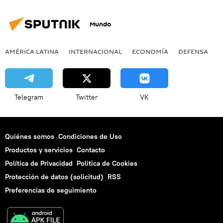
Mundo
AMÉRICA LATINA
INTERNACIONAL
ECONOMÍA
DEFENSA
M
Telegram
Twitter
VK
Quiénes somos
Condiciones de Uso
Productos y servicios
Contacto
Política de Privacidad
Politica de Cookies
Protección de datos (solicitud)
RSS
Preferencias de seguimiento