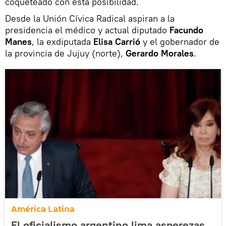
coqueteado con esta posibilidad.
Desde la Unión Cívica Radical aspiran a la
presidencia el médico y actual diputado
Facundo
Manes
, la exdiputada
Elisa Carrió
y el gobernador de
la provincia de Jujuy (norte),
Gerardo Morales
.
América Latina
El oficialismo argentino lima asperezas