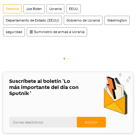
social rusa VK
.
Defensa
Joe Biden
Ucrania
EEUU
Departamento de Estado (EEUU)
Gobierno de Ucrania
Washington
seguridad
📰 Suministro de armas a Ucrania
Suscríbete al boletín 'Lo
más importante del día con
Sputnik '