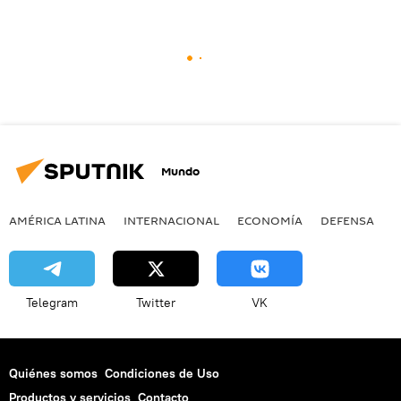
Mundo
AMÉRICA LATINA
INTERNACIONAL
ECONOMÍA
DEFENSA
M
Telegram
Twitter
VK
Quiénes somos
Condiciones de Uso
Productos y servicios
Contacto