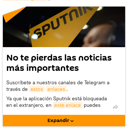
No te pierdas las noticias
más importantes
Suscríbete a nuestros canales de Telegram a
través de
estos
enlaces
.
Ya que la aplicación Sputnik está bloqueada
en el extranjero, en
este enlace
puedes
descargarla e instalarla en tu dispositivo
móvil (¡solo para Android!).
Expandir
También tenemos una cuenta
en la red 