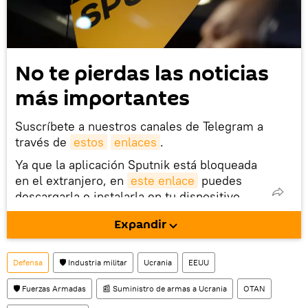
No te pierdas las noticias
más importantes
Suscríbete a nuestros canales de Telegram a
través de
estos
enlaces
.
Ya que la aplicación Sputnik está bloqueada
en el extranjero, en
este enlace
puedes
descargarla e instalarla en tu dispositivo
móvil (¡solo para Android!).
Expandir
También tenemos una cuenta
en la red 
social rusa VK
.
Defensa
🛡️ Industria militar
Ucrania
EEUU
🛡️ Fuerzas Armadas
📰 Suministro de armas a Ucrania
OTAN