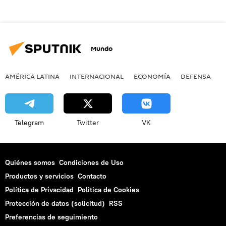
Mundo
AMÉRICA LATINA
INTERNACIONAL
ECONOMÍA
DEFENSA
M
Telegram
Twitter
VK
Quiénes somos
Condiciones de Uso
Productos y servicios
Contacto
Política de Privacidad
Politica de Cookies
Protección de datos (solicitud)
RSS
Preferencias de seguimiento