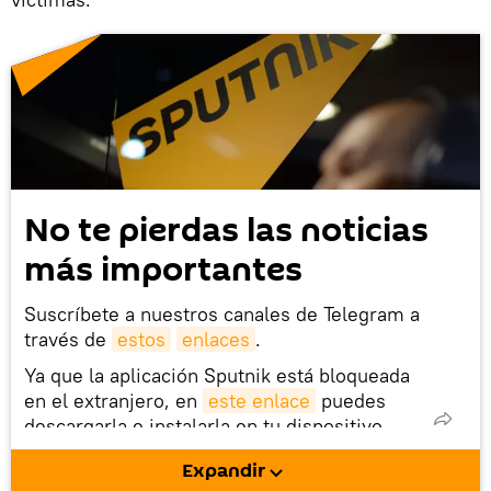
No te pierdas las noticias
más importantes
Suscríbete a nuestros canales de Telegram a
través de
estos
enlaces
.
Ya que la aplicación Sputnik está bloqueada
en el extranjero, en
este enlace
puedes
descargarla e instalarla en tu dispositivo
móvil (¡solo para Android!).
Expandir
También tenemos una cuenta
en la red 