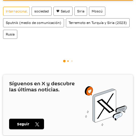
social rusa VK
.
Internacional
sociedad
💗 Salud
Siria
Moscú
Sputnik (medio de comunicación)
Terremoto en Turquía y Siria (2023)
Rusia
Síguenos en
X
y descubre
las últimas noticias.
Seguir