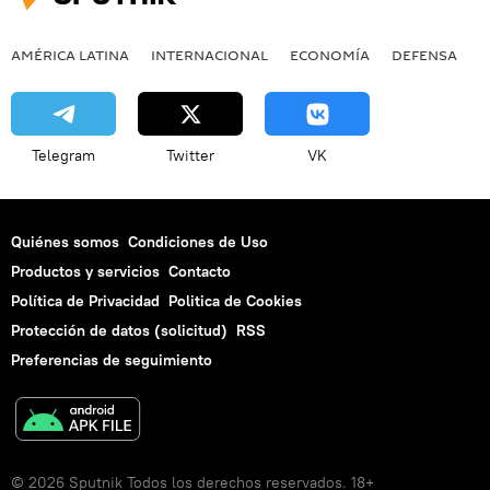
AMÉRICA LATINA
INTERNACIONAL
ECONOMÍA
DEFENSA
M
Telegram
Twitter
VK
Quiénes somos
Condiciones de Uso
Productos y servicios
Contacto
Política de Privacidad
Politica de Cookies
Protección de datos (solicitud)
RSS
Preferencias de seguimiento
© 2026 Sputnik Todos los derechos reservados. 18+