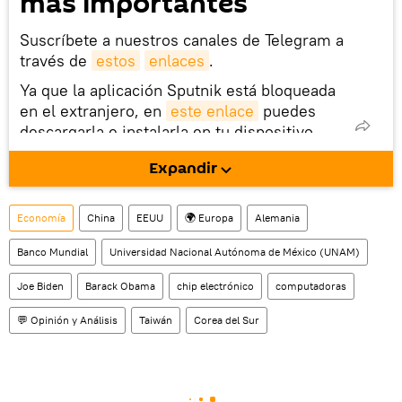
más importantes
Suscríbete a nuestros canales de Telegram a
través de
estos
enlaces
.
Ya que la aplicación Sputnik está bloqueada
en el extranjero, en
este enlace
puedes
descargarla e instalarla en tu dispositivo
móvil (¡solo para Android!).
Expandir
También tenemos una cuenta
en la red 
social rusa VK
.
Economía
China
EEUU
🌍 Europa
Alemania
Banco Mundial
Universidad Nacional Autónoma de México (UNAM)
Joe Biden
Barack Obama
chip electrónico
computadoras
💬 Opinión y Análisis
Taiwán
Corea del Sur