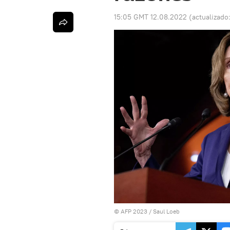
15:05 GMT 12.08.2022
(actualizado
© AFP 2023 / Saul Loeb