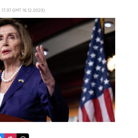
:
17:37 GMT 16.12.2023
)