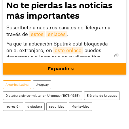
No te pierdas las noticias
más importantes
Suscríbete a nuestros canales de Telegram a
través de
estos
enlaces
.
Ya que la aplicación Sputnik está bloqueada
en el extranjero, en
este enlace
puedes
descargarla e instalarla en tu dispositivo
móvil (¡solo para Android!).
Expandir
También tenemos una cuenta
en la red 
social rusa VK
.
América Latina
Uruguay
Dictadura cívico-militar en Uruguay (1973-1985)
Ejército de Uruguay
represión
dictadura
seguridad
Montevideo