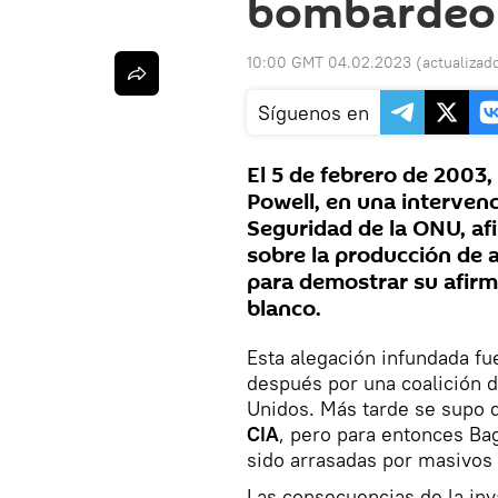
bombardeos
10:00 GMT 04.02.2023
(actualizad
Síguenos en
El 5 de febrero de 2003,
Powell, en una intervenc
Seguridad de la ONU, af
sobre la producción de a
para demostrar su afirm
blanco.
Esta alegación infundada fue
después por una coalición d
Unidos. Más tarde se supo
CIA
, pero para entonces Bag
sido arrasadas por masivo
Las consecuencias de la inv