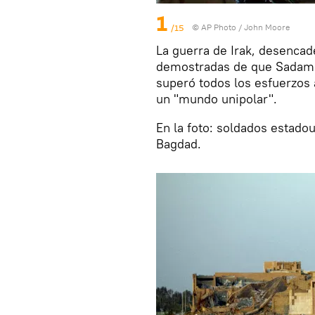
1
/15
© AP Photo / John Moore
La guerra de Irak, desenca
demostradas de que Sadam 
superó todos los esfuerzos 
un "mundo unipolar".
En la foto: soldados estad
Bagdad.