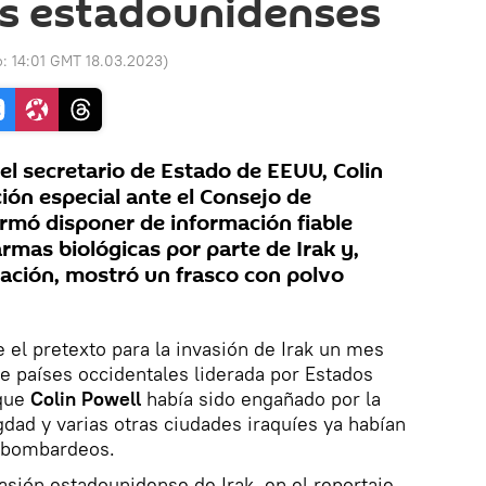
 estadounidenses
o:
14:01 GMT 18.03.2023
)
 el secretario de Estado de EEUU, Colin
ión especial ante el Consejo de
irmó disponer de información fiable
rmas biológicas por parte de Irak y,
ación, mostró un frasco con polvo
 el pretexto para la invasión de Irak un mes
e países occidentales liderada por Estados
 que
Colin Powell
había sido engañado por la
dad y varias otras ciudades iraquíes ya habían
s bombardeos.
asión estadounidense de Irak, en el reportaje