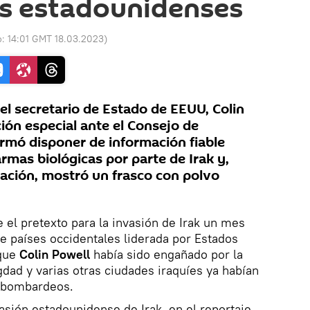
 estadounidenses
o:
14:01 GMT 18.03.2023
)
 el secretario de Estado de EEUU, Colin
ión especial ante el Consejo de
irmó disponer de información fiable
rmas biológicas por parte de Irak y,
ación, mostró un frasco con polvo
 el pretexto para la invasión de Irak un mes
e países occidentales liderada por Estados
 que
Colin Powell
había sido engañado por la
dad y varias otras ciudades iraquíes ya habían
s bombardeos.
asión estadounidense de Irak, en el reportaje