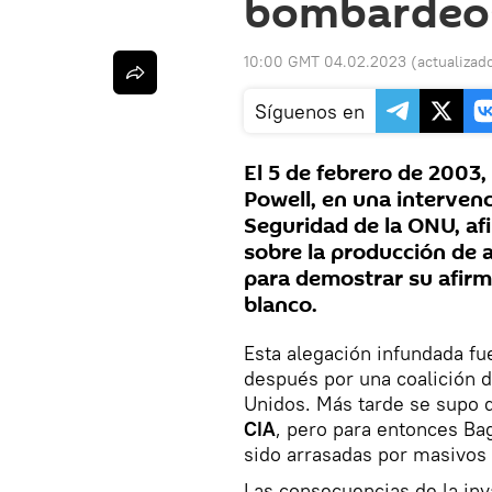
bombardeos
10:00 GMT 04.02.2023
(actualizad
Síguenos en
El 5 de febrero de 2003,
Powell, en una intervenc
Seguridad de la ONU, af
sobre la producción de a
para demostrar su afirm
blanco.
Esta alegación infundada fue
después por una coalición d
Unidos. Más tarde se supo
CIA
, pero para entonces Bag
sido arrasadas por masivo
Las consecuencias de la inv