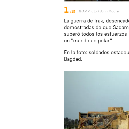
1
/15
© AP Photo / John Moore
La guerra de Irak, desenca
demostradas de que Sadam 
superó todos los esfuerzos 
un "mundo unipolar".
En la foto: soldados estad
Bagdad.