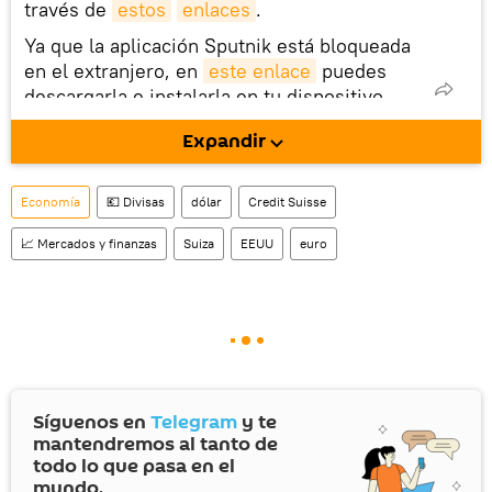
través de
estos
enlaces
.
Ya que la aplicación Sputnik está bloqueada
en el extranjero, en
este enlace
puedes
descargarla e instalarla en tu dispositivo
móvil (¡solo para Android!).
Expandir
También tenemos una cuenta
en la red 
social rusa VK
.
Economía
💶 Divisas
dólar
Credit Suisse
📈 Mercados y finanzas
Suiza
EEUU
euro
Síguenos en
Telegram
y te
mantendremos al tanto de
todo lo que pasa en el
mundo.