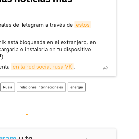
nales de Telegram a través de
estos
nik está bloqueada en el extranjero, en
rgarla e instalarla en tu dispositivo
!).
enta
en la red social rusa VK
.
Rusia
relaciones internacionales
energía
gram
y te