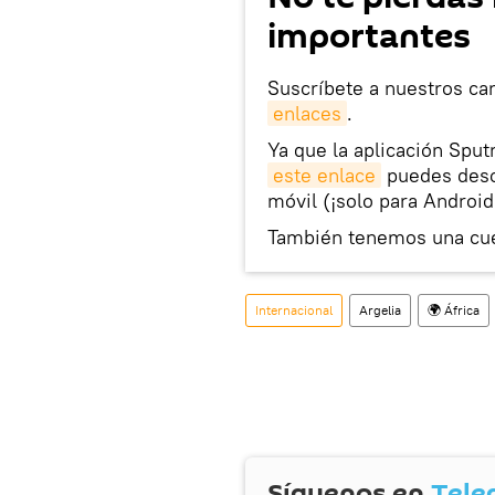
importantes
Suscríbete a nuestros ca
enlaces
.
Ya que la aplicación Sput
este enlace
puedes desca
móvil (¡solo para Android
También tenemos una cu
Internacional
Argelia
🌍 África
Síguenos en
Tele