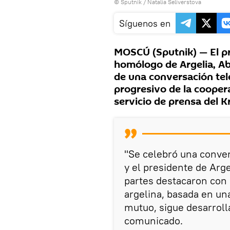
© Sputnik / Natalia Seliverstova
Síguenos en
MOSCÚ (Sputnik) — El pre
homólogo de Argelia, Ab
de una conversación tele
progresivo de la cooper
servicio de prensa del K
"Se celebró una conver
y el presidente de Ar
partes destacaron con 
argelina, basada en una
mutuo, sigue desarrol
comunicado.