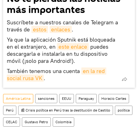
más importantes
Suscríbete a nuestros canales de Telegram a
través de
estos
enlaces
.
Ya que la aplicación Sputnik está bloqueada
en el extranjero, en
este enlace
puedes
descargarla e instalarla en tu dispositivo
móvil (¡solo para Android!).
También tenemos una cuenta
en la red 
social rusa VK
.
América Latina
sanciones
EEUU
Paraguay
Horacio Cartes
Perú
📰 Crisis política en Perú tras la destitución de Castillo
política
CELAC
Gustavo Petro
Colombia