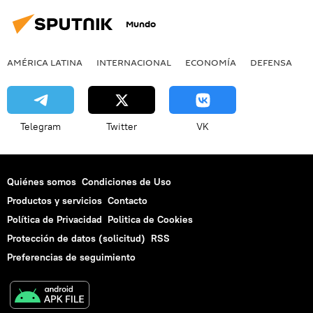
Mundo
AMÉRICA LATINA
INTERNACIONAL
ECONOMÍA
DEFENSA
M
Telegram
Twitter
VK
Quiénes somos
Condiciones de Uso
Productos y servicios
Contacto
Política de Privacidad
Politica de Cookies
Protección de datos (solicitud)
RSS
Preferencias de seguimiento