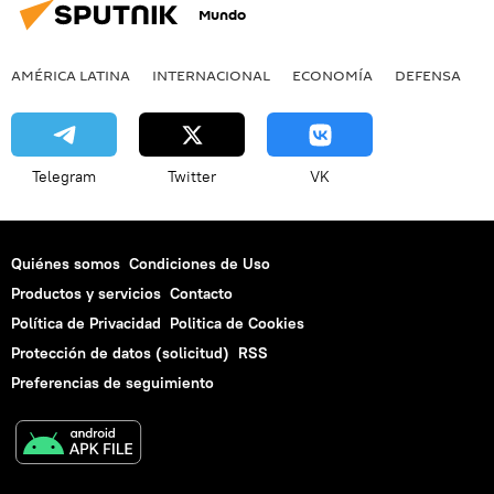
Mundo
AMÉRICA LATINA
INTERNACIONAL
ECONOMÍA
DEFENSA
M
Telegram
Twitter
VK
Quiénes somos
Condiciones de Uso
Productos y servicios
Contacto
Política de Privacidad
Politica de Cookies
Protección de datos (solicitud)
RSS
Preferencias de seguimiento