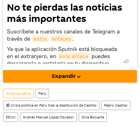
No te pierdas las noticias
más importantes
Suscríbete a nuestros canales de Telegram a
través de
estos
enlaces
.
Ya que la aplicación Sputnik está bloqueada
en el extranjero, en
este enlace
puedes
descargarla e instalarla en tu dispositivo
móvil (¡solo para Android!).
Expandir
También tenemos una cuenta
en la red 
social rusa VK
.
América Latina
Perú
📰 Crisis política en Perú tras la destitución de Castillo
Pedro Castillo
EEUU
Andrés Manuel López Obrador
Dina Boluarte