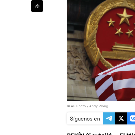
© AP Photo /
Andy Wong
Síguenos en