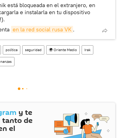
nik está bloqueada en el extranjero, en
rgarla e instalarla en tu dispositivo
!).
enta
en la red social rusa VK
.
política
seguridad
🌍 Oriente Medio
Irak
inanzas
gram
y te
 tanto de
en el