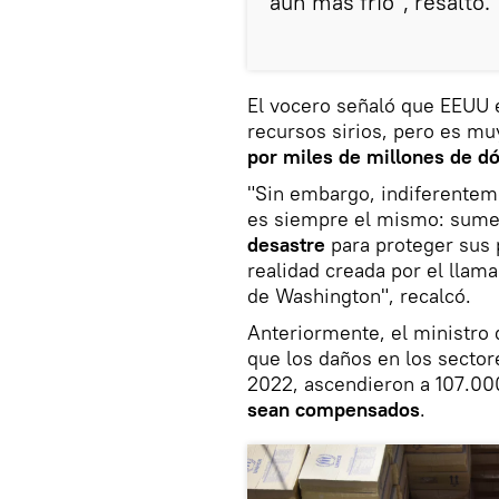
aún más frío", resaltó.
El vocero señaló que EEUU 
recursos sirios, pero es m
por miles de millones de d
"Sin embargo, indiferenteme
es siempre el mismo: sumer
desastre
para proteger sus
realidad creada por el llam
de Washington", recalcó.
Anteriormente, el ministro 
que los daños en los sector
2022, ascendieron a 107.00
sean compensados
.