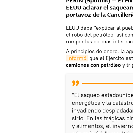
PEKÍN (Sputnik) — El Min
EEUU aclarar el saqueami
portavoz de la Canciller
EEUU debe "explicar al pueb
el robo del petróleo, así co
romper las normas internaci
A principios de enero, la ag
informó
que el Ejército e
camiones con petróleo
y tri
"El saqueo estadounide
energética y la catástr
invadiendo despiadadam
sirio. En las trágicas 
y alimentos, el inviern