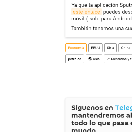
Ya que la aplicación Sput
este enlace
puedes desca
móvil (¡solo para Android
También tenemos una cu
Economía
EEUU
Siria
China
petróleo
🌏 Asia
📈 Mercados y f
Síguenos en
Tele
mantendremos al
todo lo que pasa 
mundo.