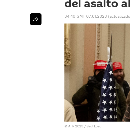
del asalto a
04:40 GMT 07.01.2023
(actualizad
© AFP 2023 / Saul Loeb