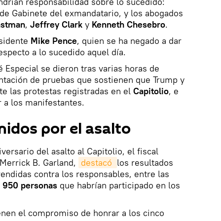
ndrían responsabilidad sobre lo sucedido:
e de Gabinete del exmandatario, y los abogados
astman
,
Jeffrey Clark
y
Kenneth Chesebro
.
esidente
Mike Pence
, quien se ha negado a dar
especto a lo sucedido aquel día.
 Especial se dieron tras varias horas de
entación de pruebas que sostienen que Trump y
e las protestas registradas en el
Capitolio
, e
r a los manifestantes.
nidos por el asalto
ersario del asalto al Capitolio, el fiscal
Merrick B. Garland,
destacó 
los resultados
endidas contra los responsables, entre las
e 950 personas
que habrían participado en los
nen el compromiso de honrar a los cinco