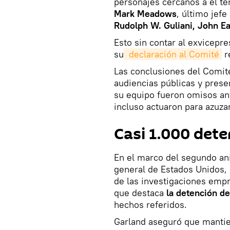
personajes cercanos a él te
Mark Meadows
, último jef
Rudolph W. Guliani, John E
Esto sin contar al exvicepr
su
 declaración al Comité
r
Las conclusiones del Comité
audiencias públicas y pres
su equipo fueron omisos ant
incluso actuaron para azuza
Casi 1.000 dete
En el marco del segundo aniv
general de Estados Unidos, 
de las investigaciones empr
que destaca
la detención d
hechos referidos.
Garland aseguró que mantie