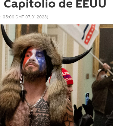
l Capitolio de EEUU
o:
05:06 GMT 07.01.2023
)