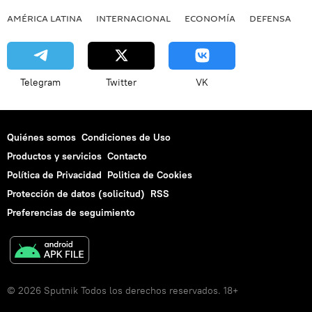
AMÉRICA LATINA
INTERNACIONAL
ECONOMÍA
DEFENSA
M
Telegram
Twitter
VK
Quiénes somos
Condiciones de Uso
Productos y servicios
Contacto
Política de Privacidad
Politica de Cookies
Protección de datos (solicitud)
RSS
Preferencias de seguimiento
© 2026 Sputnik Todos los derechos reservados. 18+