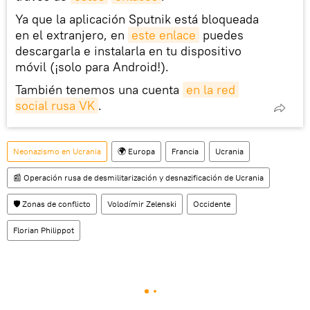
Ya que la aplicación Sputnik está bloqueada
en el extranjero, en
este enlace
puedes
descargarla e instalarla en tu dispositivo
móvil (¡solo para Android!).
También tenemos una cuenta
en la red 
social rusa VK
.
Neonazismo en Ucrania
🌍 Europa
Francia
Ucrania
📰 Operación rusa de desmilitarización y desnazificación de Ucrania
🛡️ Zonas de conflicto
Volodímir Zelenski
Occidente
Florian Philippot