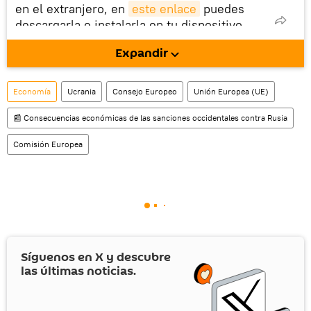
en el extranjero, en
este enlace
puedes
descargarla e instalarla en tu dispositivo
móvil (¡solo para Android!).
Expandir
También tenemos una cuenta
en la red 
social rusa VK
.
Economía
Ucrania
Consejo Europeo
Unión Europea (UE)
📰 Consecuencias económicas de las sanciones occidentales contra Rusia
Comisión Europea
Síguenos en
X
y descubre
las últimas noticias.