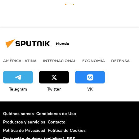
Mundo
AMÉRICA LATINA
INTERNACIONAL
ECONOMÍA
DEFENSA
M
Telegram
Twitter
VK
Quiénes somos
Condiciones de Uso
Productos y servicios
Contacto
Política de Privacidad
Politica de Cookies
Protección de datos (solicitud)
RSS