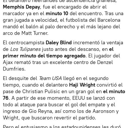
El delantero neerlandés de ascendencia ghanesa,
Memphis Depay
, fue el encargado de abrir el
marcador ya en el
minuto 10
del encuentro. Tras una
gran jugada a velocidad, el futbolista del Barcelona
mandó el balón al palo derecho y el más lejano del
arco de Matt Turner.
El centrocampista
Daley Blind
incrementó la ventaja
de
Los Tulipanes
justo antes del descanso, en
el
primer minuto del tiempo agregado
. El jugador del
Ajax remató tras un excelente centro de Denzel
Dumfries.
El desquite del
Team USA
llegó en el segundo
tiempo, cuando el delantero
Haji Wright
convirtió el
pase de Christian Pulisic en un gran gol en
el minuto
76
. A partir de ese momento, EEUU se lanzó con
todo al ataque para buscar el gol del empate y el
ingreso de Gio Reyna, así como los de Aaronson y
Wright, que buscaron revertir el partido.
Pero el entusiasmo a los estadounidenses les duró