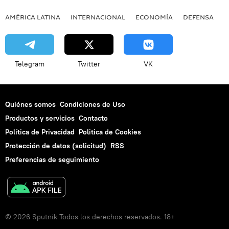
AMÉRICA LATINA
INTERNACIONAL
ECONOMÍA
DEFENSA
M
Telegram
Twitter
VK
Quiénes somos
Condiciones de Uso
Productos y servicios
Contacto
Política de Privacidad
Politica de Cookies
Protección de datos (solicitud)
RSS
Preferencias de seguimiento
© 2026 Sputnik Todos los derechos reservados. 18+