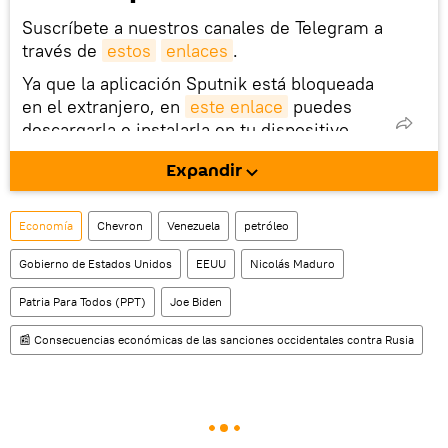
Suscríbete a nuestros canales de Telegram a
través de
estos
enlaces
.
Ya que la aplicación Sputnik está bloqueada
en el extranjero, en
este enlace
puedes
descargarla e instalarla en tu dispositivo
móvil (¡solo para Android!).
Expandir
También tenemos una cuenta
en la red 
social rusa VK
.
Economía
Chevron
Venezuela
petróleo
Gobierno de Estados Unidos
EEUU
Nicolás Maduro
Patria Para Todos (PPT)
Joe Biden
📰 Consecuencias económicas de las sanciones occidentales contra Rusia