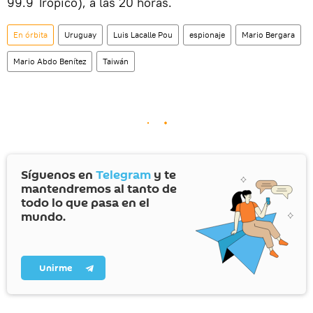
99.9 Trópico), a las 20 horas.
En órbita
Uruguay
Luis Lacalle Pou
espionaje
Mario Bergara
Mario Abdo Benítez
Taiwán
Síguenos en
Telegram
y te
mantendremos al tanto de
todo lo que pasa en el
mundo.
Unirme