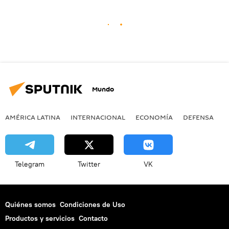
Mundo
AMÉRICA LATINA
INTERNACIONAL
ECONOMÍA
DEFENSA
M
Telegram
Twitter
VK
Quiénes somos
Condiciones de Uso
Productos y servicios
Contacto