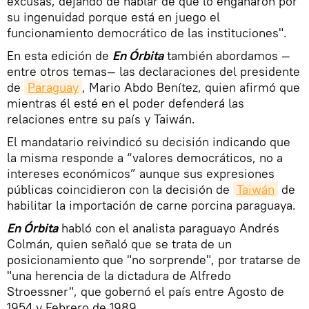
excusas, dejando de hablar de que lo engañaron por
su ingenuidad porque está en juego el
funcionamiento democrático de las instituciones".
En esta edición de
En Órbita
también abordamos —
entre otros temas— las declaraciones del presidente
de
Paraguay
, Mario Abdo Benítez, quien afirmó que
mientras él esté en el poder defenderá las
relaciones entre su país y Taiwán.
El mandatario reivindicó su decisión indicando que
la misma responde a “valores democráticos, no a
intereses económicos” aunque sus expresiones
públicas coincidieron con la decisión de
Taiwán
de
habilitar la importación de carne porcina paraguaya.
En Órbita
habló con el analista paraguayo Andrés
Colmán, quien señaló que se trata de un
posicionamiento que "no sorprende", por tratarse de
"una herencia de la dictadura de Alfredo
Stroessner", que gobernó el país entre Agosto de
1954 y Febrero de 1989.