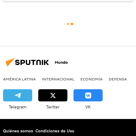
Mundo
AMÉRICA LATINA
INTERNACIONAL
ECONOMÍA
DEFENSA
M
Telegram
Twitter
VK
Quiénes somos
Condiciones de Uso