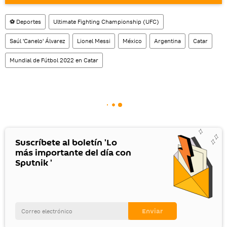
También tenemos una cuenta
en la red 
social rusa VK
.
⚽ Deportes
Ultimate Fighting Championship (UFC)
Saúl 'Canelo' Álvarez
Lionel Messi
México
Argentina
Catar
Mundial de Fútbol 2022 en Catar
Suscríbete al boletín 'Lo
más importante del día con
Sputnik '