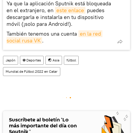
Ya que la aplicación Sputnik está bloqueada
en el extranjero, en
este enlace
puedes
descargarla e instalarla en tu dispositivo
móvil (¡solo para Android!).
También tenemos una cuenta
en la red 
social rusa VK
.
Japón
⚽ Deportes
🌏 Asia
fútbol
Mundial de Fútbol 2022 en Catar
Suscríbete al boletín 'Lo
más importante del día con
Sputnik '