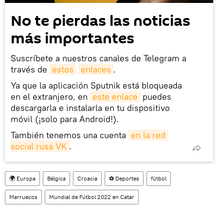
No te pierdas las noticias
más importantes
Suscríbete a nuestros canales de Telegram a
través de
estos
enlaces
.
Ya que la aplicación Sputnik está bloqueada
en el extranjero, en
este enlace
puedes
descargarla e instalarla en tu dispositivo
móvil (¡solo para Android!).
También tenemos una cuenta
en la red 
social rusa VK
.
🌍 Europa
Bélgica
Croacia
⚽ Deportes
fútbol
Marruecos
Mundial de Fútbol 2022 en Catar