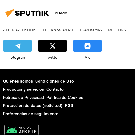
Mundo
AMÉRICA LATINA
INTERNACIONAL
ECONOMÍA
DEFENSA
M
Telegram
Twitter
VK
Quiénes somos
Condiciones de Uso
Productos y servicios
Contacto
Política de Privacidad
Politica de Cookies
Protección de datos (solicitud)
RSS
Preferencias de seguimiento