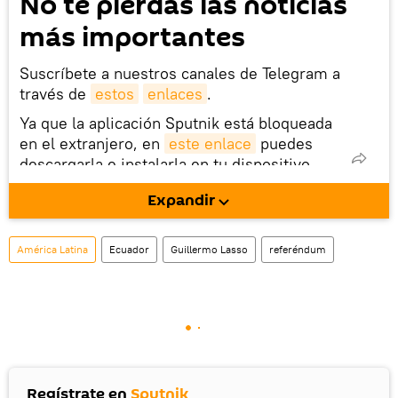
No te pierdas las noticias
más importantes
Suscríbete a nuestros canales de Telegram a
través de
estos
enlaces
.
Ya que la aplicación Sputnik está bloqueada
en el extranjero, en
este enlace
puedes
descargarla e instalarla en tu dispositivo
móvil (¡solo para Android!).
Expandir
También tenemos una cuenta
en la red 
social rusa VK
.
América Latina
Ecuador
Guillermo Lasso
referéndum
Regístrate en
Sputnik