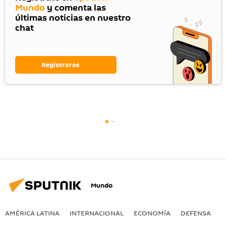
Mundo
y comenta las
últimas noticias en nuestro
chat
Registrarse
Mundo
AMÉRICA LATINA
INTERNACIONAL
ECONOMÍA
DEFENSA
M