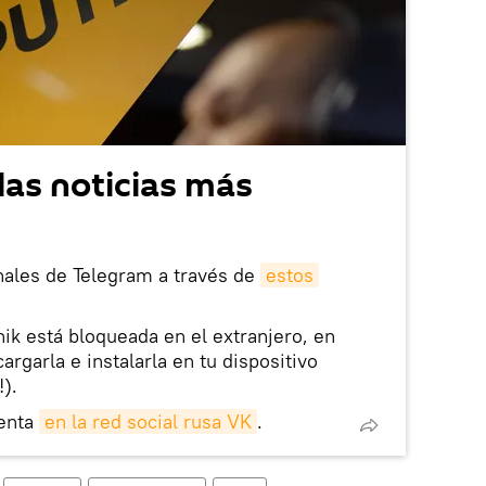
las noticias más
nales de Telegram a través de
estos
nik está bloqueada en el extranjero, en
rgarla e instalarla en tu dispositivo
!).
enta
en la red social rusa VK
.