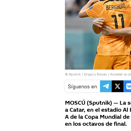
© Sputnik / Grigory Sisoev
/
Acceder al c
Síguenos en
MOSCÚ (Sputnik) — La se
a Catar, en el estadio A
A de la Copa Mundial de 
en los octavos de final.