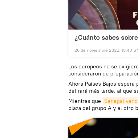
¿Cuánto sabes sobre
26 de noviembre 2022, 18:40 G
Los europeos no se exigier
consideraron de preparación
Ahora Países Bajos espera 
definirá más tarde, al que s
Mientras que
Senegal venci
plaza del grupo A y el otro b