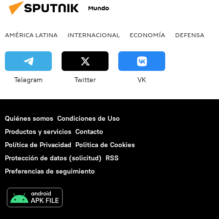
Mundo
AMÉRICA LATINA
INTERNACIONAL
ECONOMÍA
DEFENSA
M
Telegram
Twitter
VK
Quiénes somos
Condiciones de Uso
Productos y servicios
Contacto
Política de Privacidad
Politica de Cookies
Protección de datos (solicitud)
RSS
Preferencias de seguimiento