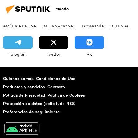
Mundo
AMÉRICA LATINA
INTERNACIONAL
ECONOMÍA
DEFENSA
M
Telegram
Twitter
VK
Quiénes somos
Condiciones de Uso
Productos y servicios
Contacto
Política de Privacidad
Politica de Cookies
Protección de datos (solicitud)
RSS
Preferencias de seguimiento