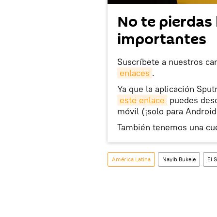
No te pierdas 
importantes
Suscríbete a nuestros ca
enlaces
.
Ya que la aplicación Sput
este enlace
puedes desca
móvil (¡solo para Android
También tenemos una cu
América Latina
Nayib Bukele
El 