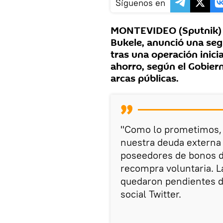
Síguenos en
MONTEVIDEO (Sputnik) —
Bukele, anunció una seg
tras una operación inic
ahorro, según el Gobiern
arcas públicas.
"Como lo prometimos, 
nuestra deuda externa 
poseedores de bonos d
recompra voluntaria. L
quedaron pendientes d
social Twitter.