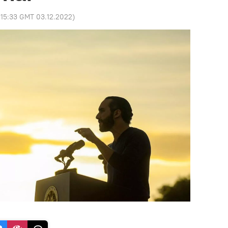
:
15:33 GMT 03.12.2022
)