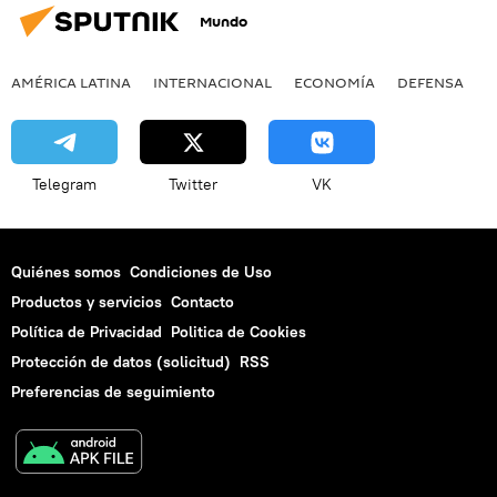
Mundo
AMÉRICA LATINA
INTERNACIONAL
ECONOMÍA
DEFENSA
M
Telegram
Twitter
VK
Quiénes somos
Condiciones de Uso
Productos y servicios
Contacto
Política de Privacidad
Politica de Cookies
Protección de datos (solicitud)
RSS
Preferencias de seguimiento