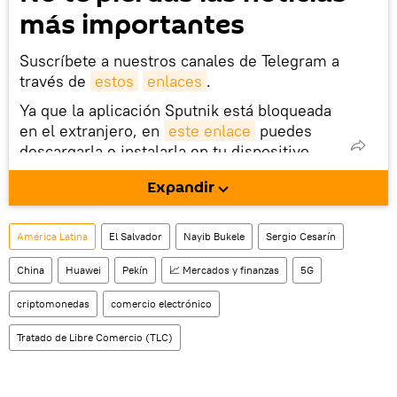
más importantes
Suscríbete a nuestros canales de Telegram a
través de
estos
enlaces
.
Ya que la aplicación Sputnik está bloqueada
en el extranjero, en
este enlace
puedes
descargarla e instalarla en tu dispositivo
móvil (¡solo para Android!).
Expandir
También tenemos una cuenta
en la red 
social rusa VK
.
América Latina
El Salvador
Nayib Bukele
Sergio Cesarín
China
Huawei
Pekín
📈 Mercados y finanzas
5G
criptomonedas
comercio electrónico
Tratado de Libre Comercio (TLC)